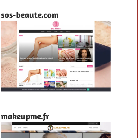
sos-beaute.com
makeupme.fr