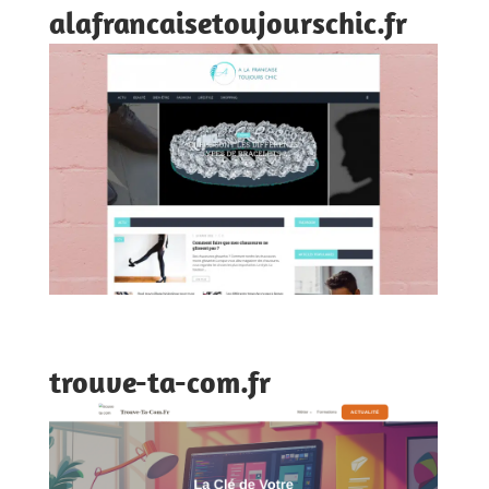
alafrancaisetoujourschic.fr
trouve-ta-com.fr