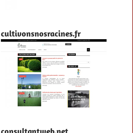
cultivonsnosracines.fr
consultantweb.net